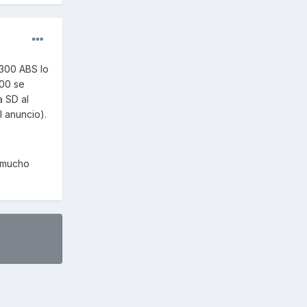
 300 ABS lo
600 se
a SD al
l anuncio).
r mucho