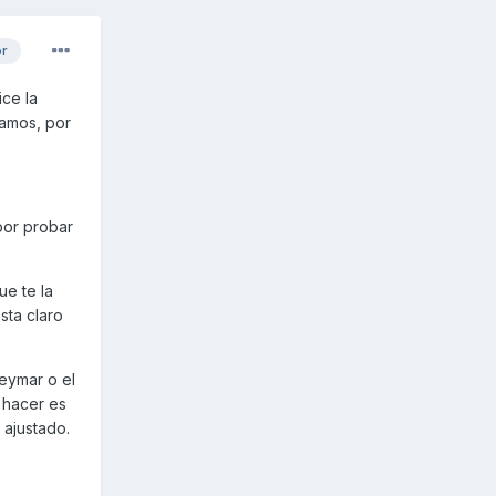
or
ce la
vamos, por
por probar
e te la
sta claro
eymar o el
a hacer es
 ajustado.