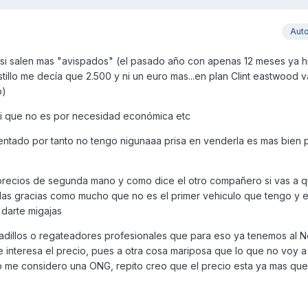
Aut
 si salen mas "avispados" (el pasado año con apenas 12 meses ya hi
stillo me decía que 2.500 y ni un euro mas...en plan Clint eastwood 
o)
si que no es por necesidad económica etc
ntado por tanto no tengo nigunaaa prisa en venderla es mas bien 
precios de segunda mano y como dice el otro compañero si vas a qu
r las gracias como mucho que no es el primer vehiculo que tengo y e
 darte migajas
adillos o regateadores profesionales que para eso ya tenemos al N
te interesa el precio, pues a otra cosa mariposa que lo que no voy 
no me considero una ONG, repito creo que el precio esta ya mas que