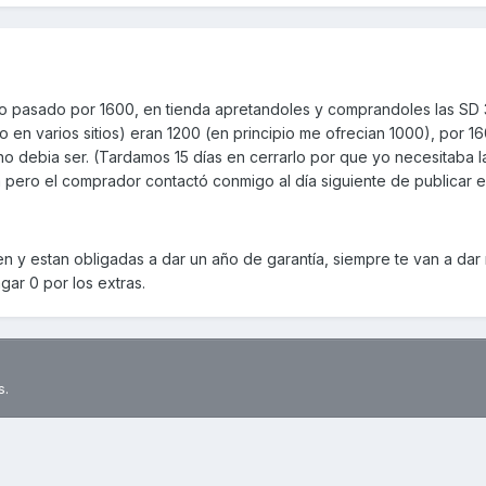
l año pasado por 1600, en tienda apretandoles y comprandoles las SD
n varios sitios) eran 1200 (en principio me ofrecian 1000), por 1
o debia ser. (Tardamos 15 días en cerrarlo por que yo necesitaba l
ra pero el comprador contactó conmigo al día siguiente de publicar e
en y estan obligadas a dar un año de garantía, siempre te van a da
gar 0 por los extras.
s.