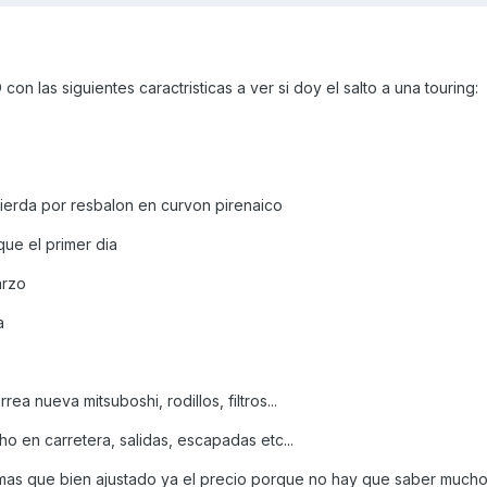
on las siguientes caractristicas a ver si doy el salto a una touring:
uierda por resbalon en curvon pirenaico
ue el primer dia
arzo
a
ea nueva mitsuboshi, rodillos, filtros...
 en carretera, salidas, escapadas etc...
mas que bien ajustado ya el precio porque no hay que saber much