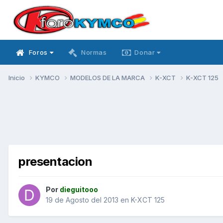
Foros
Normas
Donar
Inicio
KYMCO
MODELOS DE LA MARCA
K-XCT
K-XCT 125
presentacion
Por
dieguitooo
19 de Agosto del 2013
en
K-XCT 125