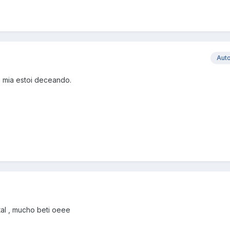
Aut
la mia estoi deceando.
tal , mucho beti oeee