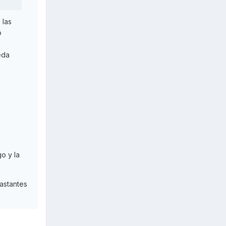
 las
o
eda
o y la
bastantes