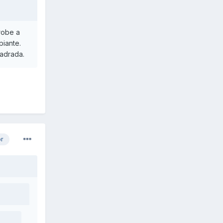
robe a
piante.
uadrada.
or