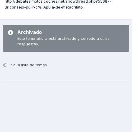
http://debates.motos.coches.net/showthread.php?55687-
Briconsejo-pulir-c%FApula-de-metacrilato
Archivado
Este tema ahora está archivado y cerrado a otras
respuestas.
Ir a la lista de temas