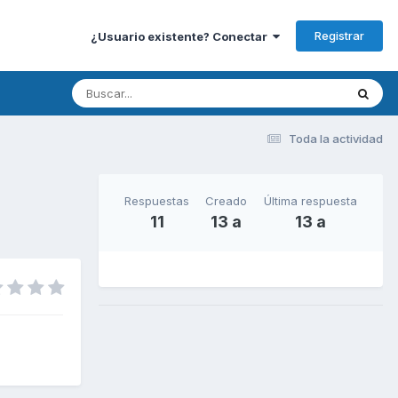
Registrar
¿Usuario existente? Conectar
Toda la actividad
Respuestas
Creado
Última respuesta
11
13 a
13 a