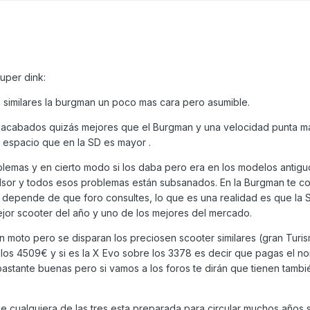
uper dink:
n similares la burgman un poco mas cara pero asumible.
e acabados quizás mejores que el Burgman y una velocidad punta ma
el espacio que en la SD es mayor .
lemas y en cierto modo si los daba pero era en los modelos antigu
lsor y todos esos problemas están subsanados. En la Burgman te c
depende de que foro consultes, lo que es una realidad es que la 
ejor scooter del año y uno de los mejores del mercado.
an moto pero se disparan los preciosen scooter similares (gran Turis
los 4509€ y si es la X Evo sobre los 3378 es decir que pagas el no
bastante buenas pero si vamos a los foros te dirán que tienen tamb
e cualquiera de las tres esta preparada para circular muchos años s