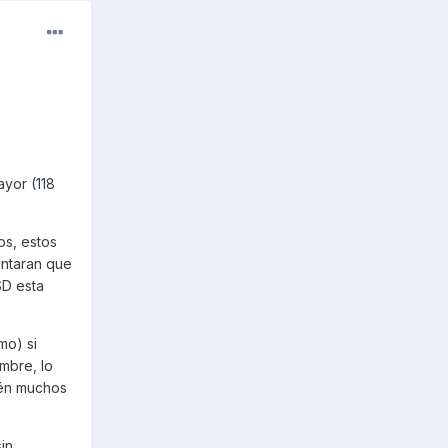
yor (118
os, estos
ontaran que
SD esta
mo) si
mbre, lo
ién muchos
in