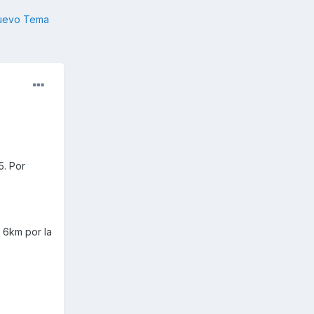
nuevo Tema
5. Por
s 6km por la