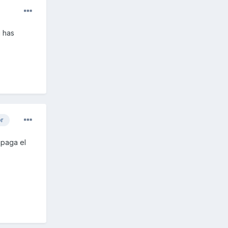
i has
or
apaga el