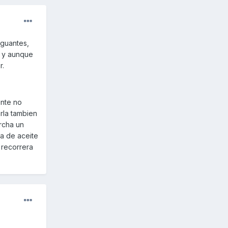
 guantes,
s y aunque
r.
ente no
rla tambien
rcha un
a de aceite
 recorrera