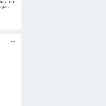
ncionar el
seguira