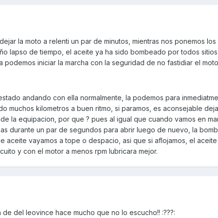
dejar la moto a relenti un par de minutos, mientras nos ponemos los
o lapso de tiempo, el aceite ya ha sido bombeado por todos sitio
a podemos iniciar la marcha con la seguridad de no fastidiar el moto
estado andando con ella normalmente, la podemos para inmediatm
o muchos kilometros a buen ritmo, si paramos, es aconsejable deja
s de la equipacion, por que ? pues al igual que cuando vamos en ma
 gas durante un par de segundos para abrir luego de nuevo, la bomb
 aceite vayamos a tope o despacio, asi que si aflojamos, el aceite
cuito y con el motor a menos rpm lubricara mejor.
a de del leovince hace mucho que no lo escucho!! :???: