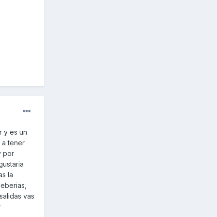
r y es un
 a tener
y por
gustaria
s la
deberias,
salidas vas
r