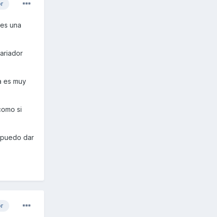
or
 es una
ariador
a es muy
como si
s puedo dar
or