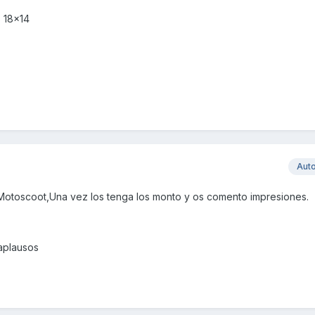
s 18x14
Aut
otoscoot,Una vez los tenga los monto y os comento impresiones.
:aplausos