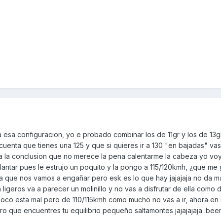
a esa configuracion, yo e probado combinar los de 11gr y los de 13g
cuenta que tienes una 125 y que si quieres ir a 130 "en bajadas" vas
o a la conclusion que no merece la pena calentarme la cabeza yo vo
lantar pues le estrujo un poquito y la pongo a 115/120kmh, ¿que me 
a que nos vamos a engañar pero esk es lo que hay jajajaja no da ma
n ligeros va a parecer un molinillo y no vas a disfrutar de ella como 
oco esta mal pero de 110/115kmh como mucho no vas a ir, ahora en 
o que encuentres tu equilibrio pequeño saltamontes jajajajaja :bee