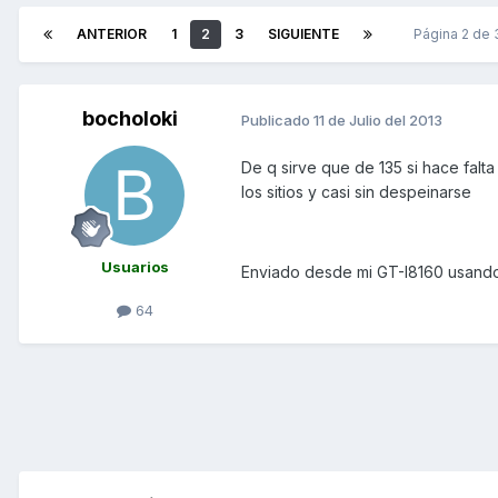
ANTERIOR
1
2
3
SIGUIENTE
Página 2 de
bocholoki
Publicado
11 de Julio del 2013
De q sirve que de 135 si hace falt
los sitios y casi sin despeinarse
Usuarios
Enviado desde mi GT-I8160 usando
64