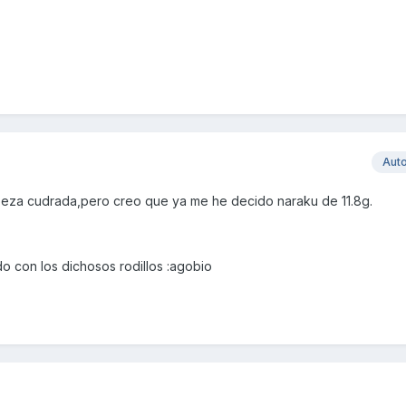
Aut
za cudrada,pero creo que ya me he decido naraku de 11.8g.
o con los dichosos rodillos :agobio