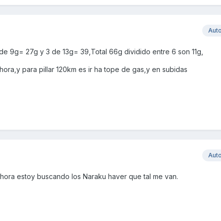
Aut
de 9g= 27g y 3 de 13g= 39,Total 66g dividido entre 6 son 11g,
hora,y para pillar 120km es ir ha tope de gas,y en subidas
Aut
hora estoy buscando los Naraku haver que tal me van.