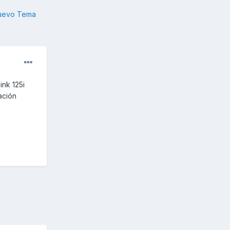
nuevo Tema
ink 125i
ación