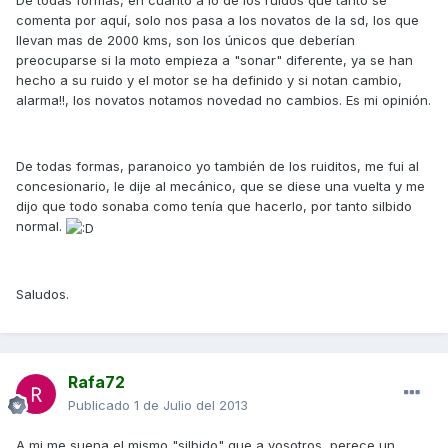
De todas formas, en cuanto a lo de los ruidos que tanto se
comenta por aquí, solo nos pasa a los novatos de la sd, los que
llevan mas de 2000 kms, son los únicos que deberían
preocuparse si la moto empieza a "sonar" diferente, ya se han
hecho a su ruido y el motor se ha definido y si notan cambio,
alarma!!, los novatos notamos novedad no cambios. Es mi opinión.
De todas formas, paranoico yo también de los ruiditos, me fui al
concesionario, le dije al mecánico, que se diese una vuelta y me
dijo que todo sonaba como tenía que hacerlo, por tanto silbido
normal.
Saludos.
Rafa72
Publicado
1 de Julio del 2013
A mi me suena el mismo "silbido" que a vosotros, perece un