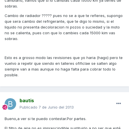
cambiarlo, vamos que si lo cambias cada 15000 km ya tienes de
sobras.
Cambio de radiador ????? pues no se a que te refieres, supongo
que sera cambio del refrigerante, que te digo lo mismo, si el
liquido no presenta decoloracion ni pozos o suciedad y la moto
no se calienta, pues con que lo cambies cada 15000 kim vas
sobrao.
Esto es a grosso modo las revisiones que yo haria (hago) pero te
vuelvo a repetir que siendo en talleres ofificlae se salten algo
siempre van a mas aunque no haga falta para cobrar todo lo
posible.
bautis
Publicado
7 de Junio del 2013
Bueno,a ver si te puedo contestar.Por partes.
El filtro de aire no es imprescindible sustituirlo,a no ser que esté