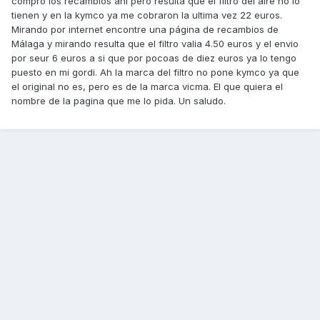
compro los recambios ahi pero resulta que el filtro del aire no lo
tienen y en la kymco ya me cobraron la ultima vez 22 euros.
Mirando por internet encontre una página de recambios de
Málaga y mirando resulta que el filtro valia 4.50 euros y el envio
por seur 6 euros a si que por pocoas de diez euros ya lo tengo
puesto en mi gordi. Ah la marca del filtro no pone kymco ya que
el original no es, pero es de la marca vicma. El que quiera el
nombre de la pagina que me lo pida. Un saludo.