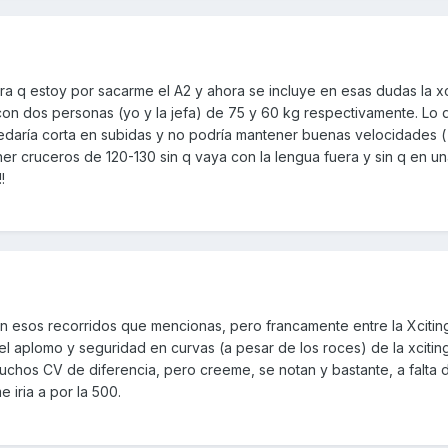
a q estoy por sacarme el A2 y ahora se incluye en esas dudas la x
í con dos personas (yo y la jefa) de 75 y 60 kg respectivamente. Lo 
uedaría corta en subidas y no podría mantener buenas velocidades (
ner cruceros de 120-130 sin q vaya con la lengua fuera y sin q en u
!
n esos recorridos que mencionas, pero francamente entre la Xciting
el aplomo y seguridad en curvas (a pesar de los roces) de la xciting
muchos CV de diferencia, pero creeme, se notan y bastante, a falta 
 iria a por la 500.