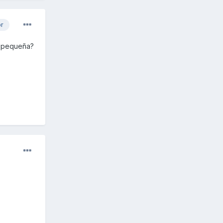
or
r pequeña?