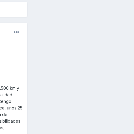
3.500 km y
alidad
 tengo
sea, unos 25
m de
sibilidades
as,