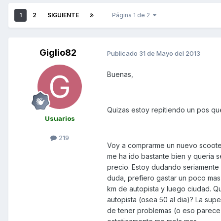
1
2
SIGUIENTE
Página 1 de 2
Giglio82
Publicado
31 de Mayo del 2013
Buenas,
Quizas estoy repitiendo un pos que
Usuarios
219
Voy a comprarme un nuevo scooter
me ha ido bastante bien y queria 
precio. Estoy dudando seriamente 
duda, prefiero gastar un poco mas y
km de autopista y luego ciudad. Q
autopista (osea 50 al dia)? La sup
de tener problemas (o eso parece),