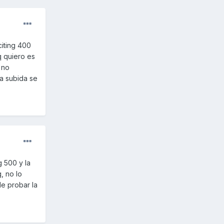
citing 400
q quiero es
 no
na subida se
 500 y la
, no lo
de probar la