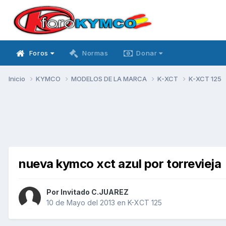
Foros
Normas
Donar
Inicio
KYMCO
MODELOS DE LA MARCA
K-XCT
K-XCT 125
nueva kymco xct azul por torrevieja
Por Invitado C.JUAREZ
10 de Mayo del 2013
en
K-XCT 125