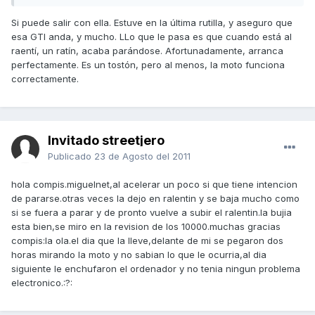
Si puede salir con ella. Estuve en la última rutilla, y aseguro que
esa GTI anda, y mucho. LLo que le pasa es que cuando está al
raentí, un ratín, acaba parándose. Afortunadamente, arranca
perfectamente. Es un tostón, pero al menos, la moto funciona
correctamente.
Invitado streetjero
Publicado
23 de Agosto del 2011
hola compis.miguelnet,al acelerar un poco si que tiene intencion
de pararse.otras veces la dejo en ralentin y se baja mucho como
si se fuera a parar y de pronto vuelve a subir el ralentin.la bujia
esta bien,se miro en la revision de los 10000.muchas gracias
compis:la ola.el dia que la lleve,delante de mi se pegaron dos
horas mirando la moto y no sabian lo que le ocurria,al dia
siguiente le enchufaron el ordenador y no tenia ningun problema
electronico.:?: