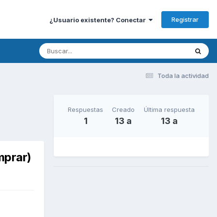
Registrar
¿Usuario existente? Conectar
Toda la actividad
Respuestas
Creado
Última respuesta
1
13 a
13 a
mprar)