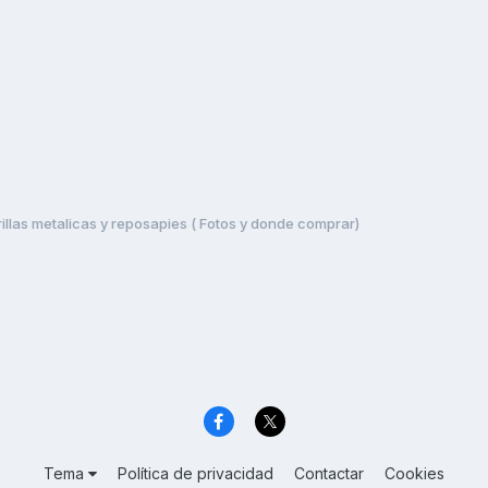
illas metalicas y reposapies ( Fotos y donde comprar)
Tema
Política de privacidad
Contactar
Cookies