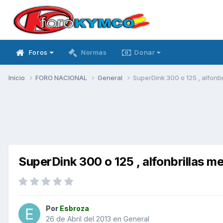
Foros
Normas
Donar
Inicio
FORO NACIONAL
General
SuperDink 300 o 125 , alfonbr
SuperDink 300 o 125 , alfonbrillas m
Por
Esbroza
26 de Abril del 2013
en
General