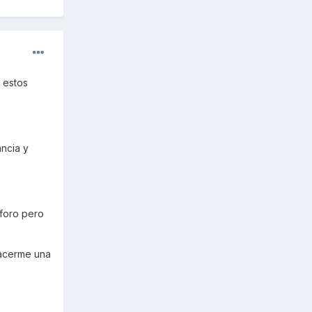
 estos
ancia y
 foro pero
hacerme una