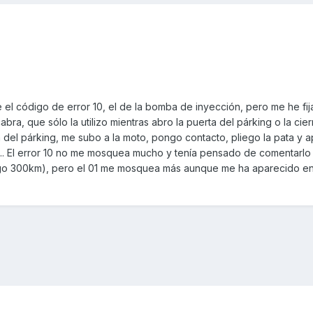
l código de error 10, el de la bomba de inyección, pero me he fi
bra, que sólo la utilizo mientras abro la puerta del párking o la cie
a del párking, me subo a la moto, pongo contacto, pliego la pata y 
... El error 10 no me mosquea mucho y tenía pensado de comentarlo 
ngo 300km), pero el 01 me mosquea más aunque me ha aparecido e