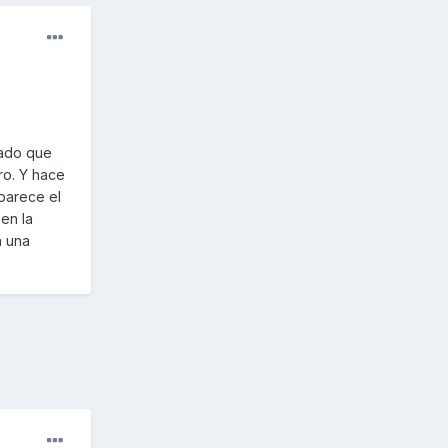
jado que
rro. Y hace
aparece el
en la
n una