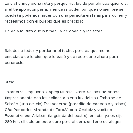
Lo dicho muy biena ruta y porqué no, los de por akí cualquier día,
si el tiempo acompaña, y en casa podemos (que no siempre se
puede)la podemos hacer con una paradita en Frías para comer y
recrearnos con el pueblo que es precioso.
Os dejo la Ruta que hizimos, lo de google y las fotos.
Saludos a todos y perdonar el tocho, pero es que me he
emociado de lo bien que lo pasé y de recordarlo ahora para
poneroslo.
Ruta:
Eskoriatza-Legutiano-Gopegi.Murgía-Izarra-Salinas de Añana
(impresionante con las salinas a plena luz del sol)-Embalse de
Sobrón (una delicia).Trespaderne (paradita de cocacola y rabas)-
Oña Pancorbo-Miranda de Ebro.Vitoria-GAsteiz y vuelta a
Eskoriatzs por Arlabán (la guinda del postre). en total ya os dije
280 Km, ell culo un poco duro pero el corazón lleno de alegría.