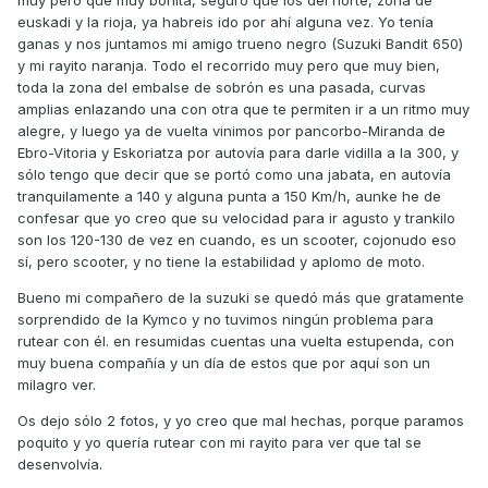
muy pero que muy bonita, seguro que los del norte, zona de
euskadi y la rioja, ya habreis ido por ahí alguna vez. Yo tenía
ganas y nos juntamos mi amigo trueno negro (Suzuki Bandit 650)
y mi rayito naranja. Todo el recorrido muy pero que muy bien,
toda la zona del embalse de sobrón es una pasada, curvas
amplias enlazando una con otra que te permiten ir a un ritmo muy
alegre, y luego ya de vuelta vinimos por pancorbo-Miranda de
Ebro-Vitoria y Eskoriatza por autovía para darle vidilla a la 300, y
sólo tengo que decir que se portó como una jabata, en autovía
tranquilamente a 140 y alguna punta a 150 Km/h, aunke he de
confesar que yo creo que su velocidad para ir agusto y trankilo
son los 120-130 de vez en cuando, es un scooter, cojonudo eso
sí, pero scooter, y no tiene la estabilidad y aplomo de moto.
Bueno mi compañero de la suzuki se quedó más que gratamente
sorprendido de la Kymco y no tuvimos ningún problema para
rutear con él. en resumidas cuentas una vuelta estupenda, con
muy buena compañía y un día de estos que por aquí son un
milagro ver.
Os dejo sólo 2 fotos, y yo creo que mal hechas, porque paramos
poquito y yo quería rutear con mi rayito para ver que tal se
desenvolvía.