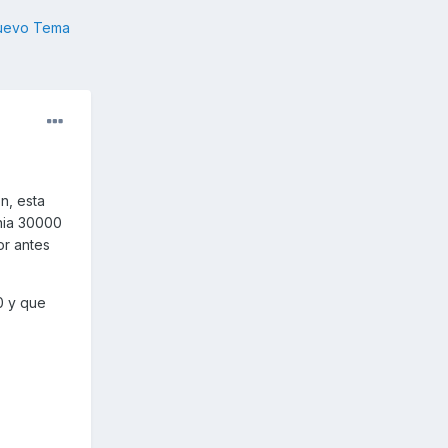
nuevo Tema
n, esta
enia 30000
or antes
0 y que