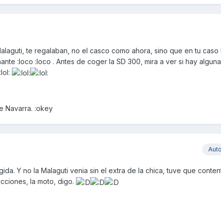
laguti, te regalaban, no el casco como ahora, sino que en tu caso 
e :loco :loco . Antes de coger la SD 300, mira a ver si hay alguna
:lol:
e Navarra. :okey
Aut
ida. Y no la Malaguti venia sin el extra de la chica, tuve que conte
acciones, la moto, digo.