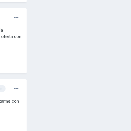
la
 oferta con
or
ntarme con