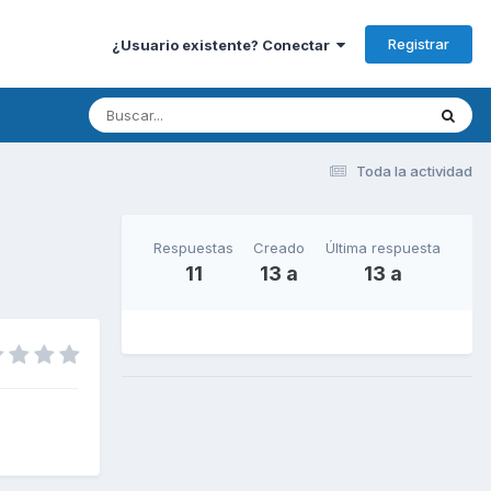
Registrar
¿Usuario existente? Conectar
Toda la actividad
Respuestas
Creado
Última respuesta
11
13 a
13 a