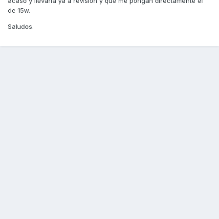
acaso y llevarla ya a revision y que me pongan directamente el
de 15w.
Saludos.