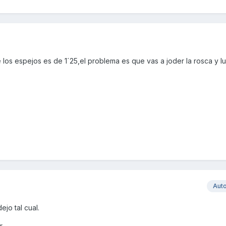
e los espejos es de 1´25,el problema es que vas a joder la rosca y lu
Aut
jo tal cual.
r