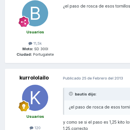
¿el paso de rosca de esos tornill
Usuarios
11,5k
Moto:
SD 300I
Ciudad:
Portugalete
kurrololailo
Publicado
25 de Febrero del 2013
bautis dijo:
¿el paso de rosca de esos torn
Usuarios
y como se si el paso es 1,25 kito l
120
1,25,correcto