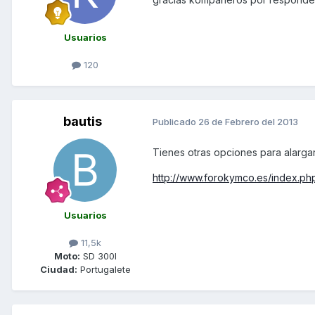
Usuarios
120
bautis
Publicado
26 de Febrero del 2013
Tienes otras opciones para alargar
http://www.forokymco.es/index.php
Usuarios
11,5k
Moto:
SD 300I
Ciudad:
Portugalete