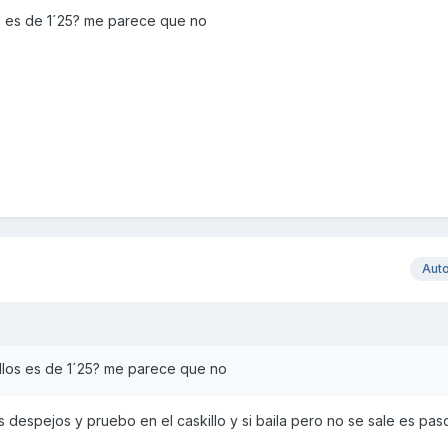
os es de 1´25? me parece que no
Aut
illos es de 1´25? me parece que no
os despejos y pruebo en el caskillo y si baila pero no se sale es pas