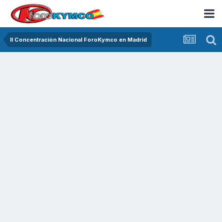
II Concentración Nacional ForoKymco en Madrid