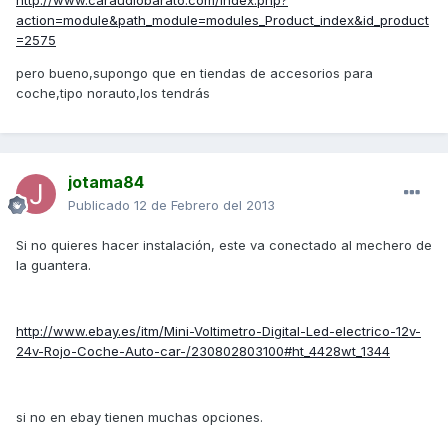
http://www.caraudiobarato.com/index.php?
action=module&path_module=modules_Product_index&id_product
=2575
pero bueno,supongo que en tiendas de accesorios para
coche,tipo norauto,los tendrás
jotama84
Publicado
12 de Febrero del 2013
Si no quieres hacer instalación, este va conectado al mechero de
la guantera.
http://www.ebay.es/itm/Mini-Voltimetro-Digital-Led-electrico-12v-
24v-Rojo-Coche-Auto-car-/230802803100#ht_4428wt_1344
si no en ebay tienen muchas opciones.