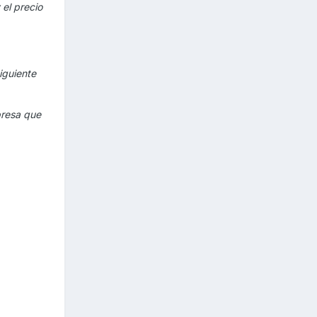
 el precio
iguiente
presa que