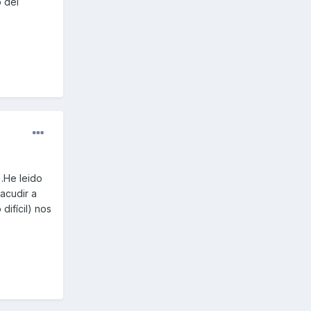
o del
.He leido
 acudir a
difícil) nos