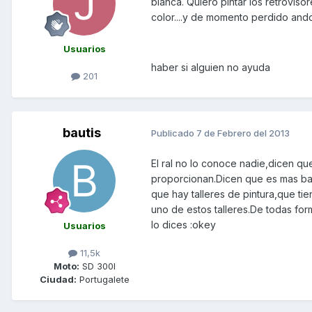
blanca. Quiero pintar los retrovis
color....y de momento perdido ando.
Usuarios
haber si alguien no ayuda
201
bautis
Publicado
7 de Febrero del 2013
El ral no lo conoce nadie,dicen qu
proporcionan.Dicen que es mas bara
que hay talleres de pintura,que tie
uno de estos talleres.De todas form
lo dices :okey
Usuarios
11,5k
Moto:
SD 300I
Ciudad:
Portugalete