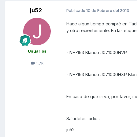
ju52
Publicado
10 de Febrero del 2013
Hace algun tiempo compré en Tad 
y otro recientemente. En las etiquet
Usuarios
- NH-193 Blanco J071000NVP
1,7k
- NH-193 Blanco J071000HXP Bla
En caso de que sirva, por favor, me
Saludetes :adios
ju52