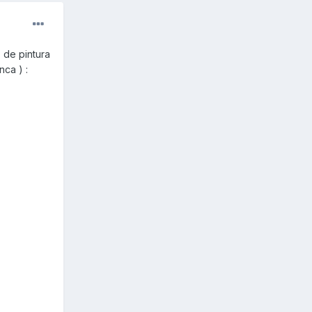
 de pintura
nca ) :