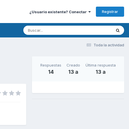
Registrar
¿Usuario existente? Conectar
Toda la actividad
Respuestas
Creado
Última respuesta
14
13 a
13 a