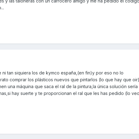
ores y las taloneras con un carrocero amigo y me ha pedido el códig
..
e ni tan siquiera los de kymco españa,(en fin)y por eso no lo
to comprar los plásticos nuevos que pintarlos (lo que hay que oir)
nen una máquina que saca el ral de la pintura,la única solución sería
as,si hay suerte y te proporcionan el ral que les has pedido (lo veo 