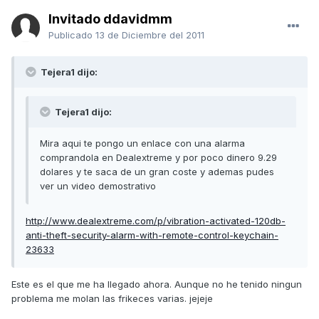
Invitado ddavidmm
Publicado
13 de Diciembre del 2011
Tejera1 dijo:
Tejera1 dijo:
Mira aqui te pongo un enlace con una alarma
comprandola en Dealextreme y por poco dinero 9.29
dolares y te saca de un gran coste y ademas pudes
ver un video demostrativo
http://www.dealextreme.com/p/vibration-activated-120db-
anti-theft-security-alarm-with-remote-control-keychain-
23633
Este es el que me ha llegado ahora. Aunque no he tenido ningun
problema me molan las frikeces varias. jejeje