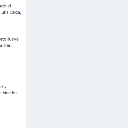
sde el
i una caida,
rte llueve
onster.
€) y
 hice los