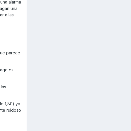
 una alarma
 hagan una
r a las
que parece
hago es
las
o 1,80) ya
nte ruidoso