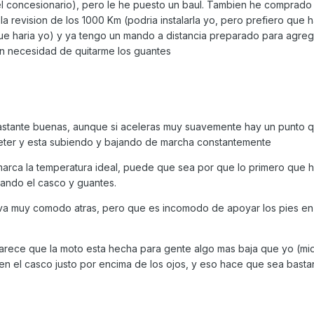
 el concesionario), pero le he puesto un baul. Tambien he comprado
la revision de los 1000 Km (podria instalarla yo, pero prefiero que
que haria yo) y ya tengo un mando a distancia preparado para agrega
sin necesidad de quitarme los guantes
bastante buenas, aunque si aceleras muy suavemente hay un punto 
ter y esta subiendo y bajando de marcha constantemente
arca la temperatura ideal, puede que sea por que lo primero que 
cando el casco y guantes.
va muy comodo atras, pero que es incomodo de apoyar los pies en 
rece que la moto esta hecha para gente algo mas baja que yo (mid
a en el casco justo por encima de los ojos, y eso hace que sea basta