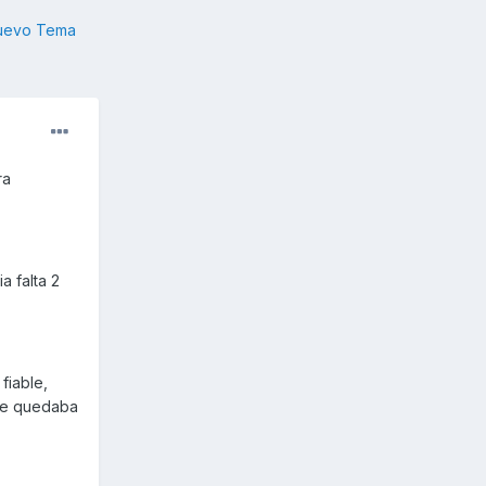
nuevo Tema
ra
a falta 2
fiable,
 se quedaba