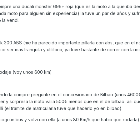
ompre una ducati monster 696+ roja (que es la moto a la que iba de
da moto para alguien sin experiencia) la tuve un par de años y sufr
 la vendi.
 300 ABS (me ha parecido importante pillarla con abs, que en el no
r ser mas tranquila y utilitaria, ya tuve bastante de correr con la m
rodaje (voy unos 600 km)
ando la compre pregunte en el concesionario de Bilbao (unos 4600
r y sorpresa la moto valia 500€ menos que en el de bilbao, asi que
li (el tramite de matricularla tuve que hacerlo yo en bilbao).
cogi un bus y volvi con ella (a unos 80 Km/h que habia que rodarla)