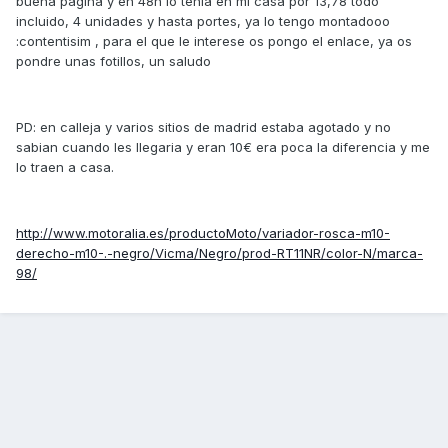
buena pagina y en 48h lo tenia en mi casa por 13,78 todo
incluido, 4 unidades y hasta portes, ya lo tengo montadooo
:contentisim , para el que le interese os pongo el enlace, ya os
pondre unas fotillos, un saludo
PD: en calleja y varios sitios de madrid estaba agotado y no
sabian cuando les llegaria y eran 10€ era poca la diferencia y me
lo traen a casa.
http://www.motoralia.es/productoMoto/variador-rosca-m10-
derecho-m10-.-negro/Vicma/Negro/prod-RT11NR/color-N/marca-
98/