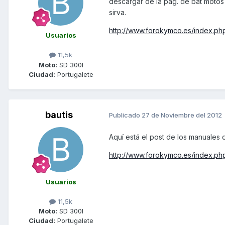
descargar de la pag. de bat motos
sirva.
http://www.forokymco.es/index.php
Usuarios
11,5k
Moto:
SD 300I
Ciudad:
Portugalete
bautis
Publicado
27 de Noviembre del 2012
Aquí está el post de los manuales d
http://www.forokymco.es/index.ph
Usuarios
11,5k
Moto:
SD 300I
Ciudad:
Portugalete