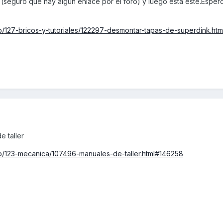
 (seguro que hay algún enlace por el foro) y luego está este.Esper
/127-bricos-y-tutoriales/122297-desmontar-tapas-de-superdink.htm
e taller
p/123-mecanica/107496-manuales-de-taller.html#146258