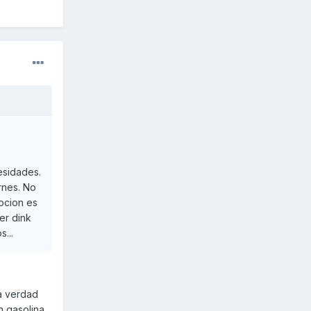
esidades.
rnes. No
pcion es
er dink
...
la verdad
n gasolina