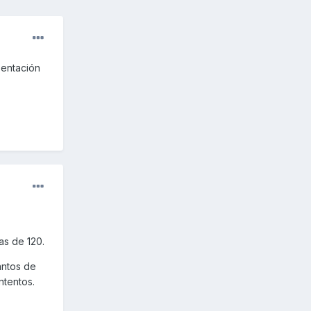
sentación
as de 120.
antos de
ntentos.