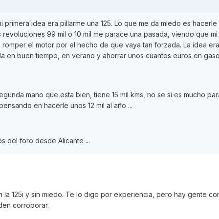
i primera idea era pillarme una 125. Lo que me da miedo es hacerle
as revoluciones 99 mil o 10 mil me parace una pasada, viendo que m
 romper el motor por el hecho de que vaya tan forzada. La idea era
a en buen tiempo, en verano y ahorrar unos cuantos euros en gaso
segunda mano que esta bien, tiene 15 mil kms, no se si es mucho pa
pensando en hacerle unos 12 mil al año ...
 del foro desde Alicante ...
la 125i y sin miedo. Te lo digo por experiencia, pero hay gente co
den corroborar.