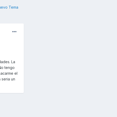
nuevo Tema
dades. La
 No tengo
sacarme el
a seria un