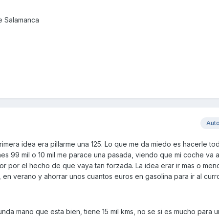
de Salamanca
Aut
rimera idea era pillarme una 125. Lo que me da miedo es hacerle tod
nes 99 mil o 10 mil me parace una pasada, viendo que mi coche va a 
r por el hecho de que vaya tan forzada. La idea erar ir mas o men
en verano y ahorrar unos cuantos euros en gasolina para ir al curr
unda mano que esta bien, tiene 15 mil kms, no se si es mucho para 