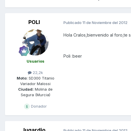
POLI
Publicado
11 de Noviembre del 2012
Hola Cralos,bienvenido al foro,te 
Poli :beer
Usuarios
22,2k
Moto:
SD300 Titanio
Variador Malossi
Ciudad:
Molina de
Segura (Murcia)
Donador
lugardio
Publicado
11 de Noviembre del 2012