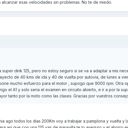
 alcanzar esas velocidades sin problemas. No te de miedo.
super dink 125, pero no estoy seguro si se va a adaptar a mis nec
 trayecto de 40 kms de ida y 40 de vuelta por autovia, de lunes a vie
 supone mucho esfuerzo para el motor , supogo que 9000 rpm. Otra o
go el A1 y solo seria el examen en circuito abierto, e ir a por la sup
or tanto por la moto como las clases. Gracias por vuestros consejos
mia ago todos los dias 200Km voy a trabajar a pamplona y vuelta y 
era asi que con una 125 vas de maravilla te lo aseguro y el ahorro e