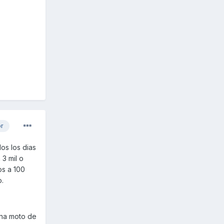
or
os los dias
3 mil o
os a 100
o.
una moto de