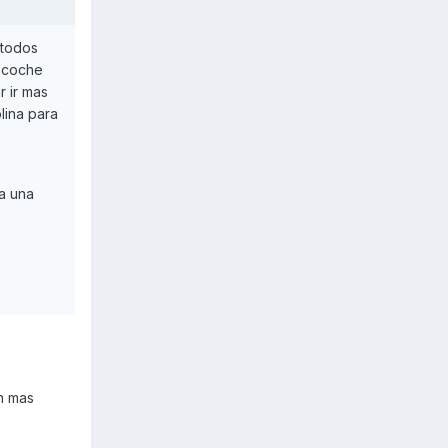
 todos
i coche
r ir mas
lina para
ra una
n mas