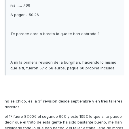
iva ...... 7.66
A pagar .. 50.26
Te parece caro o barato lo que te han cobrado ?
A mi la primera revision de la burgman, haciendo lo mismo
que a ti, fueron 57 o 58 euros, pague 60 propina incluida.
no se chico, es la 3º revision desde septiembre y en tres talleres
distintos
el 1º fuero 87,00€ el segundo 90€ y este 105€ lo que si te puedo
decir que el trato de esta gente ha sido bastante bueno, me han
explicado todo lo que han hecho y el taller estaba llena de motos