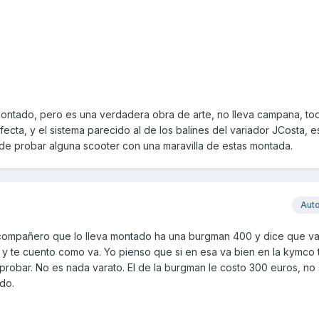
ntado, pero es una verdadera obra de arte, no lleva campana, tod
ecta, y el sistema parecido al de los balines del variador JCosta, es.
e probar alguna scooter con una maravilla de estas montada.
Aut
compañero que lo lleva montado ha una burgman 400 y dice que v
bo y te cuento como va. Yo pienso que si en esa va bien en la kymco
 probar. No es nada varato. El de la burgman le costo 300 euros, no 
udo.