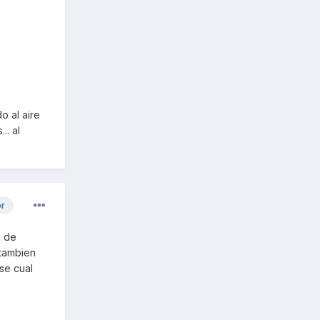
o al aire
.. al
or
a de
 tambien
se cual