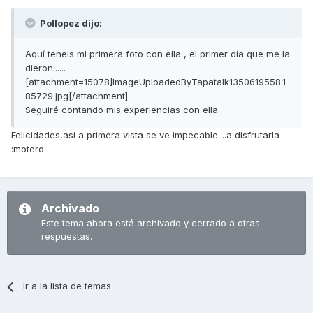
Pollopez dijo:
Aquí teneis mi primera foto con ella , el primer día que me la
dieron......
[attachment=15078]ImageUploadedByTapatalk1350619558.1
85729.jpg[/attachment]
Seguiré contando mis experiencias con ella.
Felicidades,asi a primera vista se ve impecable....a disfrutarla
:motero
Archivado
Este tema ahora está archivado y cerrado a otras
respuestas.
Ir a la lista de temas