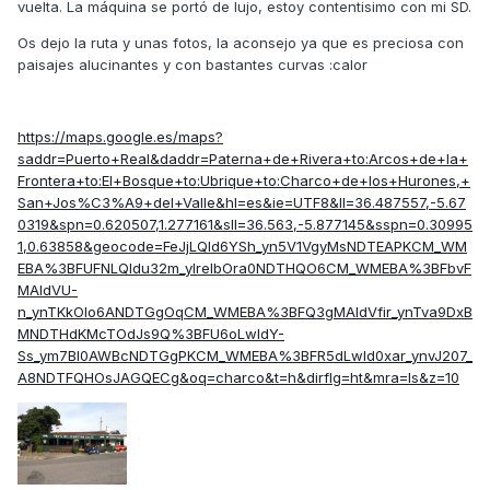
vuelta. La máquina se portó de lujo, estoy contentisimo con mi SD.
Os dejo la ruta y unas fotos, la aconsejo ya que es preciosa con
paisajes alucinantes y con bastantes curvas :calor
https://maps.google.es/maps?
saddr=Puerto+Real&daddr=Paterna+de+Rivera+to:Arcos+de+la+
Frontera+to:El+Bosque+to:Ubrique+to:Charco+de+los+Hurones,+
San+Jos%C3%A9+del+Valle&hl=es&ie=UTF8&ll=36.487557,-5.67
0319&spn=0.620507,1.277161&sll=36.563,-5.877145&sspn=0.30995
1,0.63858&geocode=FeJjLQId6YSh_yn5V1VgyMsNDTEAPKCM_WM
EBA%3BFUFNLQIdu32m_ylreIbOra0NDTHQO6CM_WMEBA%3BFbvF
MAIdVU-
n_ynTKkOlo6ANDTGgOqCM_WMEBA%3BFQ3gMAIdVfir_ynTva9DxB
MNDTHdKMcTOdJs9Q%3BFU6oLwIdY-
Ss_ym7Bl0AWBcNDTGgPKCM_WMEBA%3BFR5dLwId0xar_ynvJ207_
A8NDTFQHOsJAGQECg&oq=charco&t=h&dirflg=ht&mra=ls&z=10