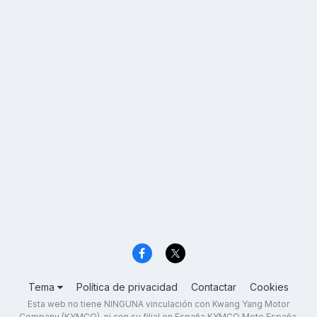
Tema
Política de privacidad
Contactar
Cookies
Esta web no tiene NINGUNA vinculación con Kwang Yang Motor
Company (KYMCO), ni con su filial en España KYMCO Moto España,