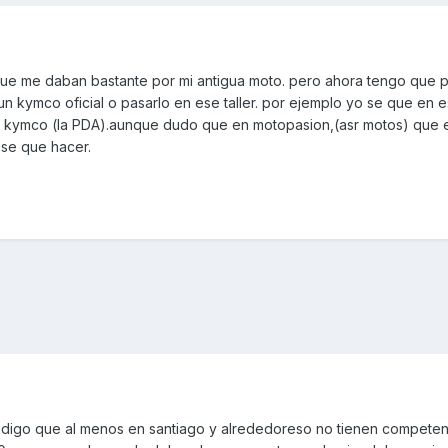
 que me daban bastante por mi antigua moto. pero ahora tengo que p
a un kymco oficial o pasarlo en ese taller. por ejemplo yo se que en e
de kymco (la PDA).aunque dudo que en motopasion,(asr motos) que es
 se que hacer.
y te digo que al menos en santiago y alrededoreso no tienen competen