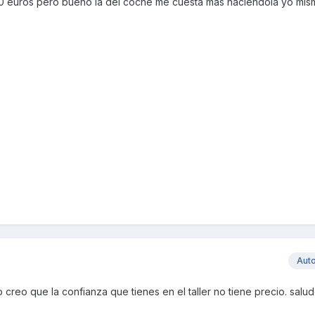
70 euros pero bueno la del coche me cuesta mas haciendola yo mism
Aut
 creo que la confianza que tienes en el taller no tiene precio. salud