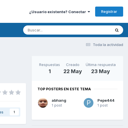
Registrar
¿Usuario existente? Conectar
Toda la actividad
Respuestas
Creado
Última respuesta
1
22 May
23 May
TOP POSTERS EN ESTE TEMA
abhang
Pepe444
1 post
1 post
es
1