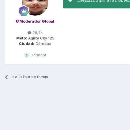
Desplazo aqui, a tu modelo.
Moderador Global
28,3k
Moto:
Agility City 125
Ciudad:
Córdoba
Donador
Ir a la lista de temas