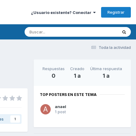
Registrar
¿Usuario existente? Conectar
Toda la actividad
Respuestas
Creado
Última respuesta
0
1 a
1 a
TOP POSTERS EN ESTE TEMA
anael
1 post
es
1