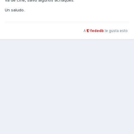
Va de cine, salvo algunos achaques.
Un saludo.
A
fededb
le gusta esto