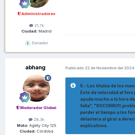
Administradores
21,7k
Ciudad:
Madrid
Donador
abhang
Publicado
22 de Noviembre del 2024
5.- Los títulos de los me
Esto da velocidad al for
ayuda mucho a la hora de
falla", "SOCORRO!!,proble
Moderador Global
perder el tiempo a los fo
delantera al girar a dere
28,3k
Moto:
Agility City 125
explicativos.
Ciudad:
Córdoba