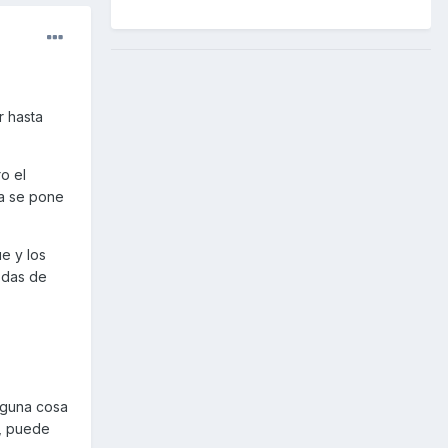
r hasta
o el
da se pone
e y los
 das de
lguna cosa
a, puede