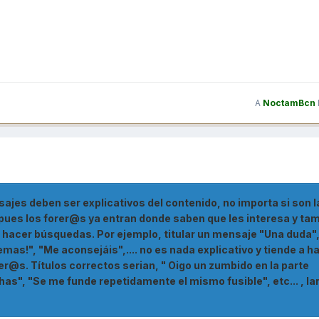
A
NoctamBcn
nsajes deben ser explicativos del contenido, no importa si son l
o pues los forer@s ya entran donde saben que les interesa y ta
 hacer búsquedas. Por ejemplo, titular un mensaje "Una duda",
mas!", "Me aconsejáis",.... no es nada explicativo y tiende a h
rer@s. Títulos correctos serian, " Oigo un zumbido en la parte
chas", "Se me funde repetidamente el mismo fusible", etc... , la