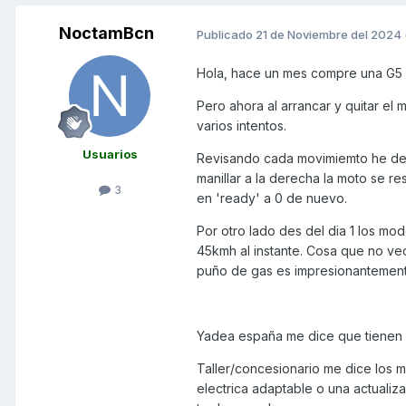
NoctamBcn
Publicado
21 de Noviembre del 2024
Hola, hace un mes compre una G5 P
Pero ahora al arrancar y quitar e
varios intentos.
Usuarios
Revisando cada movimiemto he detec
manillar a la derecha la moto se r
3
en 'ready' a 0 de nuevo.
Por otro lado des del dia 1 los m
45kmh al instante. Cosa que no ve
puño de gas es impresionantement
Yadea españa me dice que tienen v
Taller/concesionario me dice los 
electrica adaptable o una actualiz