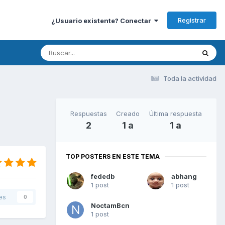
Registrar
¿Usuario existente? Conectar
Toda la actividad
Respuestas
Creado
Última respuesta
2
1 a
1 a
TOP POSTERS EN ESTE TEMA
fededb
abhang
1 post
1 post
es
0
NoctamBcn
1 post