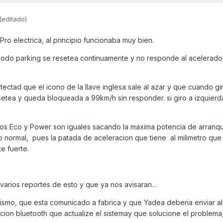
(editado)
ro electrica, al principio funcionaba muy bien.
l modo parking se resetea continuamente y no responde al acelerado
tad que el icono de la llave inglesa sale al azar y que cuando gir
esetea y queda bloqueada a 99km/h sin responder. si giro a izquier
odos Eco y Power son iguales sacando la maxima potencia de arranqu
o normal, pues la patada de aceleracion que tiene al milimetro que
e fuerte.
arios reportes de esto y que ya nos avisaran...
mismo, que esta comunicado a fabrica y que Yadea deberia enviar a
acion bluetooth que actualize el sistemay que solucione el problem