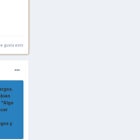
le gusta esto
argos.
mbién
 "Algo
acer
rgos y