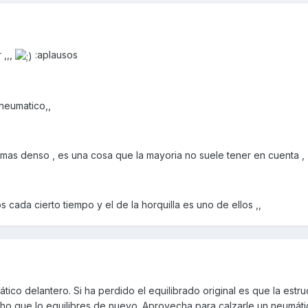
 ,,,
:aplausos
neumatico,,
 mas denso , es una cosa que la mayoria no suele tener en cuenta ,
 cada cierto tiempo y el de la horquilla es uno de ellos ,,
ico delantero. Si ha perdido el equilibrado original es que la estru
ho que lo equilibres de nuevo. Aprovecha para calzarle un neumát