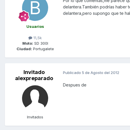
Por lo que comentas,me parece que
delantera.También podrías haber te
delantera,pero supongo que te hab
Usuarios
11,5k
Moto:
SD 300I
Ciudad:
Portugalete
Invitado
Publicado
5 de Agosto del 2012
alexpreparado
Despues de
Invitados