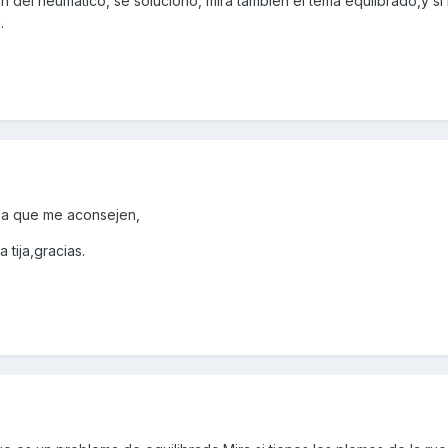
n del neumático, se solucionó, mira tambien el tema equlibrado,y si
.
pa que me aconsejen,
 tija,gracias.