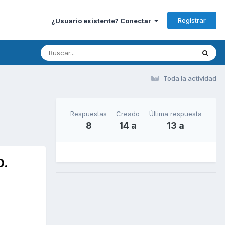
Registrar
¿Usuario existente? Conectar
Toda la actividad
Respuestas
Creado
Última respuesta
8
14 a
13 a
O.