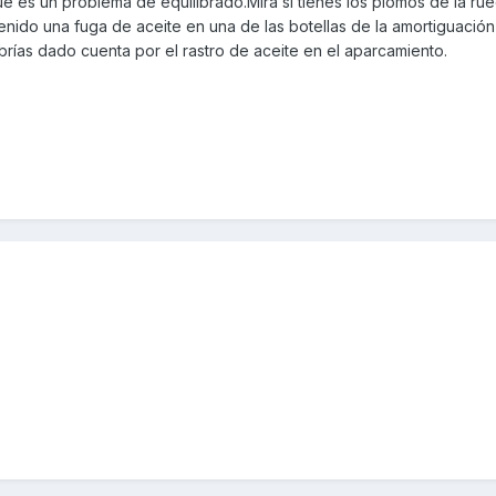
 es un problema de equilibrado.Mira si tienes los plomos de la ru
nido una fuga de aceite en una de las botellas de la amortiguación
rías dado cuenta por el rastro de aceite en el aparcamiento.