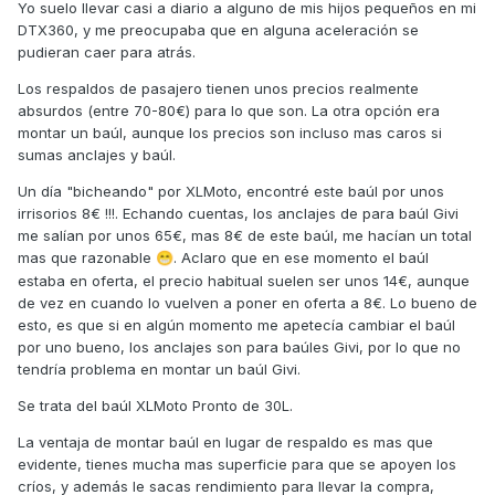
Yo suelo llevar casi a diario a alguno de mis hijos pequeños en mi
DTX360, y me preocupaba que en alguna aceleración se
pudieran caer para atrás.
Los respaldos de pasajero tienen unos precios realmente
absurdos (entre 70-80€) para lo que son. La otra opción era
montar un baúl, aunque los precios son incluso mas caros si
sumas anclajes y baúl.
Un día "bicheando" por XLMoto, encontré este baúl por unos
irrisorios 8€ !!!. Echando cuentas, los anclajes de para baúl Givi
me salían por unos 65€, mas 8€ de este baúl, me hacían un total
mas que razonable
. Aclaro que en ese momento el baúl
😁
estaba en oferta, el precio habitual suelen ser unos 14€, aunque
de vez en cuando lo vuelven a poner en oferta a 8€. Lo bueno de
esto, es que si en algún momento me apetecía cambiar el baúl
por uno bueno, los anclajes son para baúles Givi, por lo que no
tendría problema en montar un baúl Givi.
Se trata del baúl XLMoto Pronto de 30L.
La ventaja de montar baúl en lugar de respaldo es mas que
evidente, tienes mucha mas superficie para que se apoyen los
críos, y además le sacas rendimiento para llevar la compra,