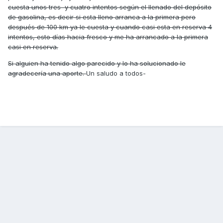
cuesta unos tres y cuatro intentos según el llenado del depósito
de gasolina, es decir si esta lleno arranca a la primera pero
después de 100 km ya le cuesta y cuando casi esta en reserva 4
intentos, esto días hacia fresco y me ha arrancado a la primera
casi en reserva.
Si alguien ha tenido algo parecido y lo ha solucionado le
agradecería una aporte.
Un saludo a todos-