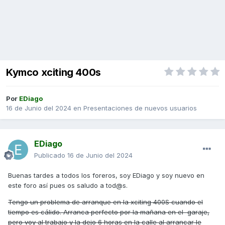
Kymco xciting 400s
Por
EDiago
16 de Junio del 2024
en
Presentaciones de nuevos usuarios
EDiago
Publicado
16 de Junio del 2024
Buenas tardes a todos los foreros, soy EDiago y soy nuevo en
este foro así pues os saludo a tod@s.
Tengo un problema de arranque en la xciting 400S cuando el
tiempo es cálido. Arranca perfecto por la mañana en el garaje,
pero voy al trabajo y la dejo 6 horas en la calle al arrancar le