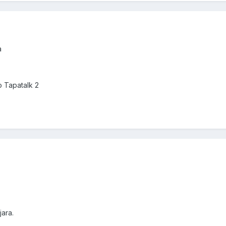
a
 Tapatalk 2
ara.