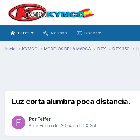
Foros
Normas
Donar
Inicio
KYMCO
MODELOS DE LA MARCA
DTX
DTX 350
L
Luz corta alumbra poca distancia.
Por
Felfer
8 de Enero del 2024
en
DTX 350