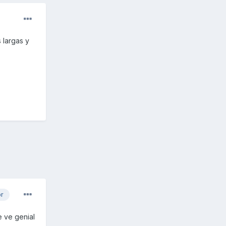
 largas y
or
e ve genial