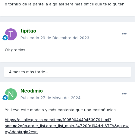
o tornillo de la pantalla algo asi sera mas dificil que te lo quiten
tipitao
Publicado
29 de Diciembre del 2023
Ok gracias
4 meses más tarde...
Neodimio
Publicado
27 de Mayo del 2024
Yo llevo este modelo y más contento que una castañuelas.
https://es.aliexpress.com/item/1005004449453979.html?
spm=a2g0o.order_list.order_list_main.247.20fc194dzh6TFA&gatew
ayAdapt=glo2esp