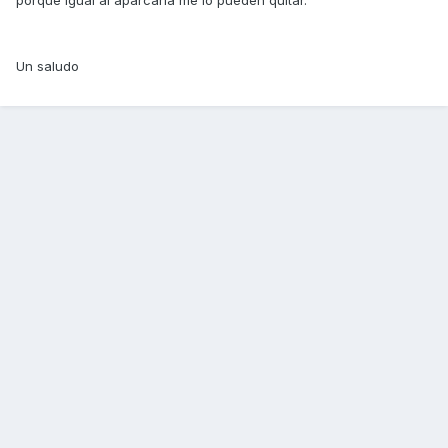
porque igual al aparcarla me lo pueden quitar.
Un saludo