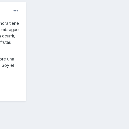
hora tiene
e embrague
ocurrir,
frutas
mpre una
. Soy el