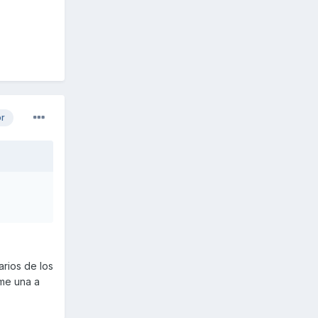
or
arios de los
 me una a