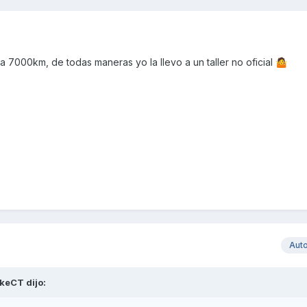
ora 7000km, de todas maneras yo la llevo a un taller no oficial
🤷
Aut
ikeCT
dijo: