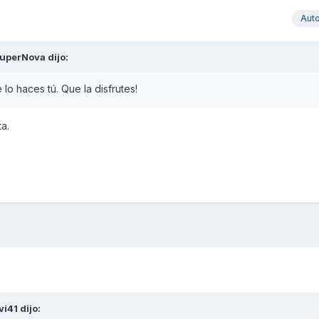
Aut
uperNova
dijo:
lo haces tú. Que la disfrutes!
a.
vi41
dijo: