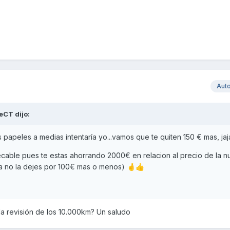
Aut
keCT
dijo:
 papeles a medias intentaría yo...vamos que te quiten 150 € mas, jaj
pecable pues te estas ahorrando 2000€ en relacion al precio de la 
ta no la dejes por 100€ mas o menos)
🤞
👍
la revisión de los 10.000km? Un saludo