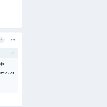
or
aja
nuevo con