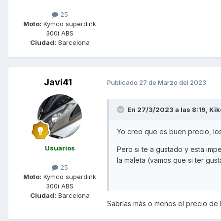
25
Moto:
Kymco superdink
300i ABS
Ciudad:
Barcelona
Javi41
Publicado
27 de Marzo del 2023
En 27/3/2023 a las 8:19,
Ki
Yo creo que es buen precio, los
Usuarios
Pero si te a gustado y esta im
la maleta (vamos que si ter gus
25
Moto:
Kymco superdink
300i ABS
Ciudad:
Barcelona
Sabrías más o menos el precio de 