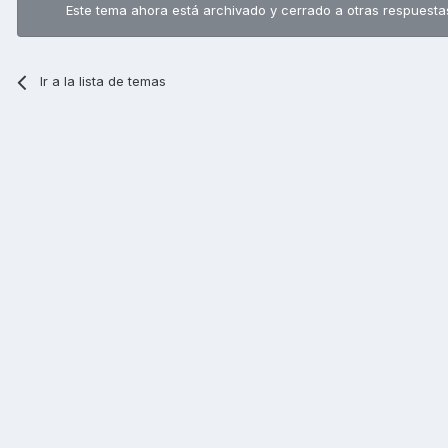
Este tema ahora está archivado y cerrado a otras respuesta
Ir a la lista de temas