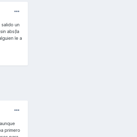
 salido un
sin abs(la
alguien le a
, aunque
ba primero
 uses para