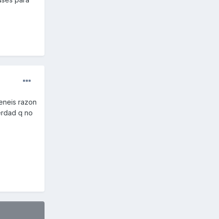
teneis razon
erdad q no