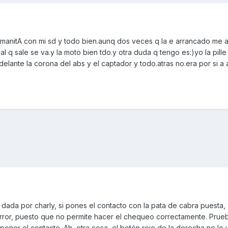
manitA con mi sd y todo bien.aunq dos veces q la e arrancado me a
l q sale se va.y la moto bien tdo.y otra duda q tengo es:)yo la pille 
adelante la corona del abs y el captador y todo.atras no.era por si a 
ada por charly, si pones el contacto con la pata de cabra puesta
e error, puesto que no permite hacer el chequeo correctamente. Prue
poner el contacto. Ah, otra cosa, el botón rojo de la derecha no lo