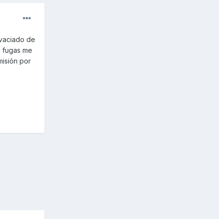
 vaciado de
n fugas me
misión por