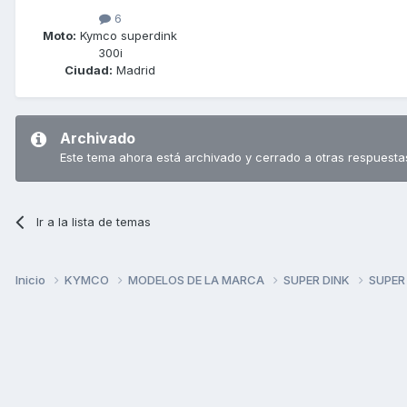
6
Moto:
Kymco superdink
300i
Ciudad:
Madrid
Archivado
Este tema ahora está archivado y cerrado a otras respuesta
Ir a la lista de temas
Inicio
KYMCO
MODELOS DE LA MARCA
SUPER DINK
SUPER