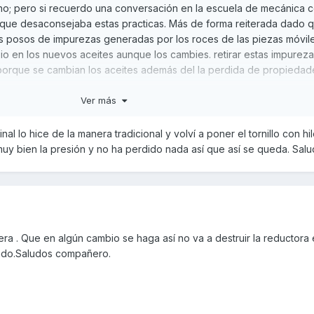
o; pero si recuerdo una conversación en la escuela de mecánica c
s que desaconsejaba estas practicas. Más de forma reiterada dado q
os posos de impurezas generadas por los roces de las piezas móvil
 en los nuevos aceites aunque los cambies. retirar estas impurez
 porque se cambian los aceites además del la perdida de propiedad
Ver más
nal lo hice de la manera tradicional y volví a poner el tornillo con hi
muy bien la presión y no ha perdido nada así que así se queda. Sal
ra . Que en algún cambio se haga así no va a destruir la reductora
ando.Saludos compañero.