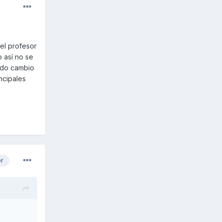
el profesor
 así no se
ndo cambio
ncipales
or