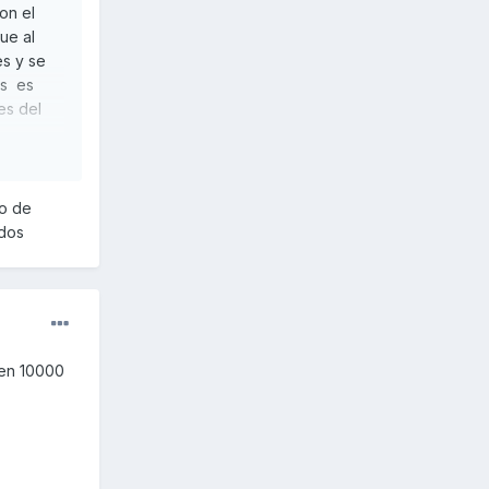
on el
ue al
es y se
as es
es del
lo de
udos
 en 10000