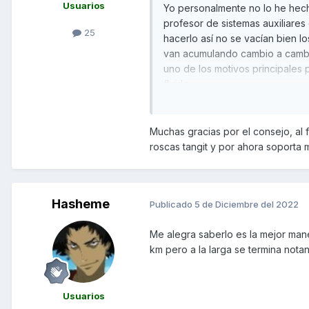
Usuarios
Yo personalmente no lo he hech
profesor de sistemas auxiliare
25
hacerlo así no se vacían bien l
van acumulando cambio a cambio
uno de los motivos principales
fluido.
Muchas gracias por el consejo, al fi
roscas tangit y por ahora soporta 
Hasheme
Publicado
5 de Diciembre del 2022
Me alegra saberlo es la mejor mane
km pero a la larga se termina not
Usuarios