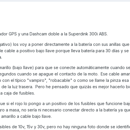
izador GPS y una Dashcam doble a la Superdink 300i ABS.
gativo) los voy a poner directamente a la batería con sus anillas qu
e cable a positivo bajo llave porque lleva batería para 30 días y se
.
amarillo (bajo llave) para que se conecte automáticamente cuando 
egundos cuando se apague el contacto de la moto. Ese cable amari
 con el típico "vampiro", "robacable" o como se llame la pinza esa
de la luz trasera. Pero he pensado que quizás es mejor hacerlo b
a caja de fusibles.
si el rojo lo pongo a un positivo de los fusibles que funcione baj
o a masa, no sería ni necesario conectar directo a la batería ya que
amarillo a cable bajo llave.
sibles de 10v, 15v y 30v, pero no hay ninguna foto donde se identif