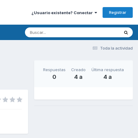
Registrar
¿Usuario existente? Conectar
Toda la actividad
Respuestas
Creado
Última respuesta
0
4 a
4 a