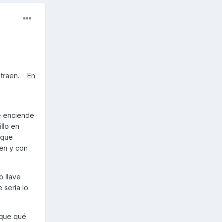
e traen. En
se enciende
llo en
 que
ien y con
o llave
 sería lo
ique qué