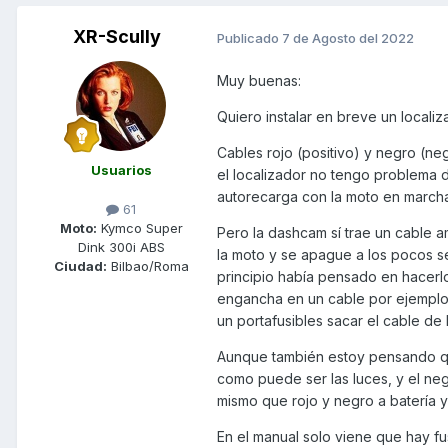
XR-Scully
Publicado
7 de Agosto del 2022
Muy buenas:
Quiero instalar en breve un local
Cables rojo (positivo) y negro (ne
Usuarios
el localizador no tengo problema d
autorecarga con la moto en marcha
61
Moto:
Kymco Super
Pero la dashcam sí trae un cable 
Dink 300i ABS
la moto y se apague a los pocos s
Ciudad:
Bilbao/Roma
principio había pensado en hacerlo
engancha en un cable por ejemplo 
un portafusibles sacar el cable de l
Aunque también estoy pensando que 
como puede ser las luces, y el negr
mismo que rojo y negro a batería y 
En el manual solo viene que hay fu